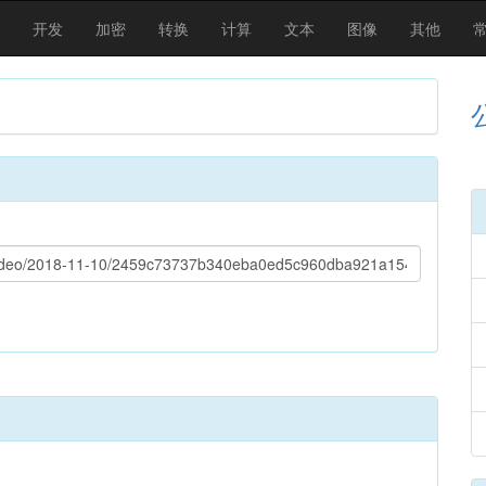
开发
加密
转换
计算
文本
图像
其他