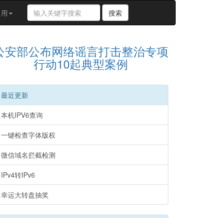
搜
常用
搜索
索
关
键
公安部公布网络谣言打击整治专项
字
行动10起典型案例
最近更新
本机IPV6查询
一键检查字体版权
微信域名拦截检测
IPv4转IPv6
幸运大转盘抽奖