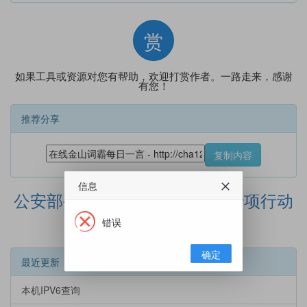
赏
如果工具或资源对您有帮助，欢迎打赏作者。一路走来，感谢
有您！
推荐分享
复制内容
信息
公安部公布网络谣言打击整治专项行动
10起典型案例
错误
确定
最近更新
本机IPV6查询