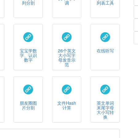
列分割
调
列表工具
宝宝学数
26个英文
在线听写
字、认识
大小写字
数字
母发音示
范
朋友圈图
文件Hash
英文单词
片分割
计算
末尾字母
大小写转
换