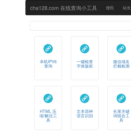
cha128.com 在线查询小工具
便民
站长
本机IPV6
一键检查
微信域名
查询
字体版权
拦截检测
HTML 压
文本语种
长尾关键
缩/解压工
语言识别
词组合工
具
具