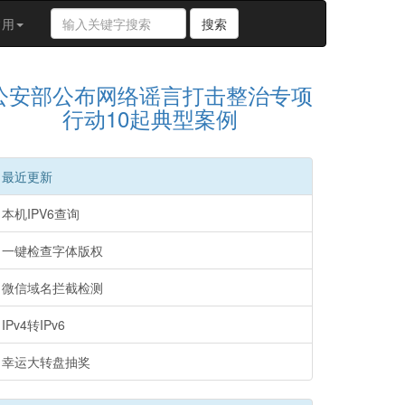
搜
常用
搜索
索
关
键
公安部公布网络谣言打击整治专项
字
行动10起典型案例
最近更新
本机IPV6查询
一键检查字体版权
微信域名拦截检测
IPv4转IPv6
幸运大转盘抽奖