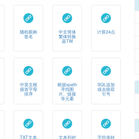
随机昵称
中文简体
计算24点
签名
繁体转换
器TW
中英文根
根据xpath
SQL追加
据首字母
寻找图
或去除双
排序
片、链接
引号
等元素
TXT文本
文本列对
字符串转