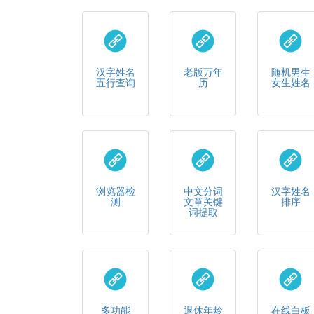
汉字姓名
老版万年
随机男生
五行查询
历
女生姓名
浏览器检
中文分词
汉字姓名
测
文章关键
排序
词提取
多功能
退休年龄
在线白板