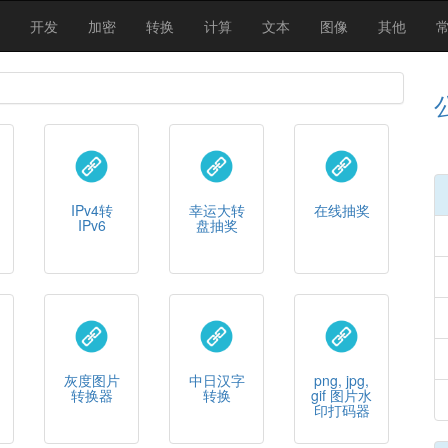
开发
加密
转换
计算
文本
图像
其他
IPv4转
幸运大转
在线抽奖
IPv6
盘抽奖
灰度图片
中日汉字
png, jpg,
转换器
转换
gif 图片水
印打码器